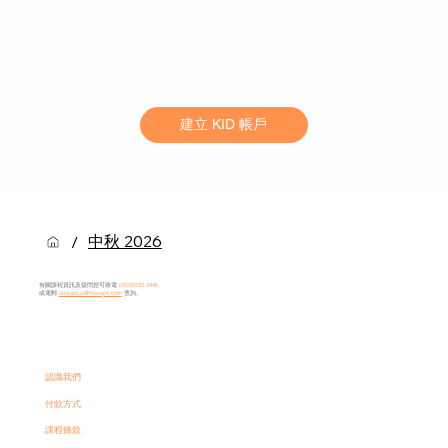
建立 KID 帳戶
中秋 2026
/
有關課程資訊及疑問您可致電
(852)6233 3445​
或電郵
contactus@thecept.com
查詢。
認識我們
付款方式
課程條款