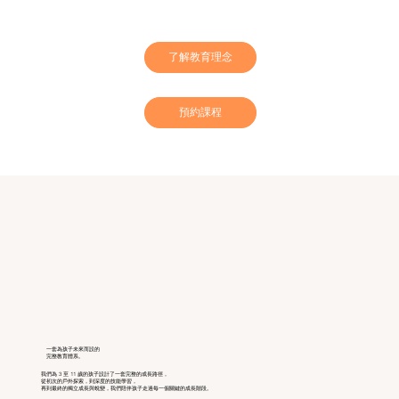
了解教育理念
預約課程
一套為孩子未來而設的
完整教育體系。
我們為 3 至 11 歲的孩子設計了一套完整的成長路徑，
從初次的戶外探索，到深度的技能學習，
再到最終的獨立成長與蛻變，我們陪伴孩子走過每一個關鍵的成長階段。