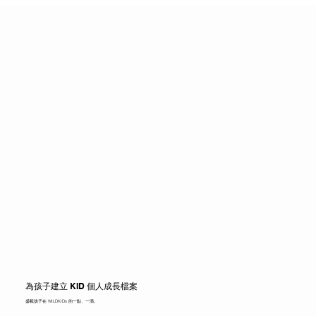
為孩子建立 KID 個人成長檔案
​盛載孩子在 WILDKIDs 的一點、一滴。