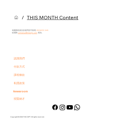
/
THIS MONTH Content
有關課程資訊及疑問您可致電
(852)6233 3445​
或電郵
contactus@thecept.com
查詢。
認識我們
付款方式
課程條款
私隱政策
Newsroom
招賢納才
Copyright © 2026 THE CEPT. All rights reserved.